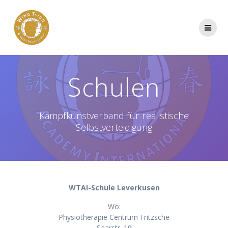
Zum
Inhalt
springen
Schulen
Kampfkunstverband für realistische
Selbstverteidigung
WTAI-Schule Leverkusen
Wo:
Physiotherapie Centrum Fritzsche
Saarstr. 19