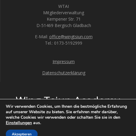
WTAI
Mitgliederverwaltung
Kempener Str. 71
D-51469 Bergisch Gladbach
E-Mail:
office@wingtsiun.com
Tel.: 0173-5192999
Impressum
Datenschutzerklärung
Wing Tsiun Academy
Wir verwenden Cookies, um Ihnen die bestmögliche Erfahrung
International
auf unserer Website zu bieten. Sie erfahren mehr darüber,
welche Cookies wir verwenden oder schalten Sie sie in den
Einstellungen
aus.
© 2026 Wing Tsiun Academy International. Erstellt mit
WordPress und dem
Highlight Theme
Akzeptieren